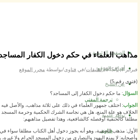
الصفحة الرئيسة
مذاهب العلماء في حكم دخول الكفار المساجد
أهداف الموقع
فبراير 7, 2015
0 تعليقات
/
/
في
فتاوى
/
بواسطة
محرر الموقع
(فتوى رقم 5)
عن الشيخ
السؤال
: ما حكم دخول الكفار إلى المساجد؟
ترجمة المفتي
الجواب
: اختلف جمهور العلماء في ذلك على ثلاثة مذاهب، والأصل فيه قوله تعالى: “إِنَّ
الخلاف هو علة المنع، هل هي نجاسة الشرك الحكمية وحرمة المسجد أم
نوافذ علمية
مطلقا كالحنفية أوفصله كالشافعية، وهذا تفصيل مذاهبهم:
الأول: مذهب الحنفية، وهو أنه يجوز دخول أهل الكتاب مطلقا سواء في ا
فتاوى
وأصحابه: لا يمنع اليهود والنصارى من دخول المسجد الحرام ولا غيره، و