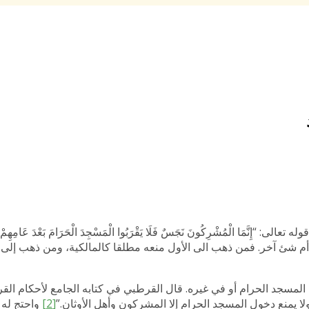
مَا الْمُشْرِكُونَ نَجَسٌ فَلَا يَقْرَبُوا الْمَسْجِدَ الْحَرَامَ بَعْدَ عَامِهِمْ هَ
 شئ آخر. فمن ذهب الى الأول منعه مطلقا كالمالكية، ومن ذهب إلى ال
لمسجد الحرام أو في غيره. قال القرطبي في كتابه الجامع لأحكام القرآ
لا يمنع دخول المسجد الحرام إلا المشركون وأهل الأوثان.”
[2]
واحتج له 