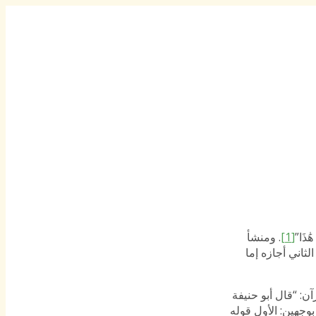
ٰذَا”
[1]
. ومنشأ
ثاني أجازه إما
ن: “قال أبو حنيفة
بوجهين: الأول قوله