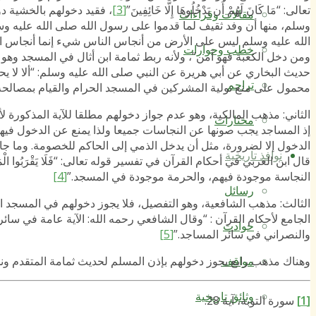
تعالى: “مَا كَانَ لَهُمْ أَن يَدْخُلُوهَا إِلَّا خَائِفِينَ”
[3]
، فقيد دخولهم بالخشية دو
مقالات وقراءات
وسلم، منها أن وفد ثقيف لما قدموا على رسول الله صلى الله عليه 
الله عليه وسلم ليس على الأرض من أنجاس الناس شيء إنما أنجاس ال
خطب وحوارات
ومن دخل الكعبة فهو آمن”، ولأنه ربط ثمامة ابن أثال في المسجد وه
حديث البخاري عن أبي هريرة عن النبي صلى الله عليه وسلم: “ألا لا ي
تراجم
محمول على منع تولية المشركين في المسجد الحرام والقيام بمصالحه
الثاني: مذهب المالكية، وهو عدم جواز دخولهم مطلقا للآية المذكورة ل
مختارات
إذ المساجد يجب صونها عن النجاسات جميعا ولذا يمنع عن الدخول فيها 
الدخول إلا لضرورة، مثل أن يدخل الذمي إلى الحاكم للخصومة. وما جاء
نوافذ تاريخية
قال ابن العربي في أحكام القرآن في تفسير قوله تعالى: “فَلَا يَقْرَبُوا الْمَسْ
النجاسة موجودة فيهم، والحرمة موجودة في المسجد.”
[4]
رسائل
الثالث: مذهب الشافعية، وهو التفصيل، فلا يجوز دخولهم في المسجد ا
الجامع لأحكام القرآن : “وقال الشافعي رحمه الله: الآية عامة في سا
حوادث
والنصراني في سائر المساجد.”
[5]
وهناك مذهب رابع يجوز دخولهم بإذن المسلم لحديث ثمامة المتقدم ونح
مواقف
وثائق تاريخية
[1]
سورة التوبة، آية 28.