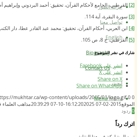
[2]
القرطبي، الجامع لأحكام القرآن، تحقيق: أحمد البردوني وإبراهيم أطفيش، 
خزانة الصور
[3]
سورة البقرة، آية 114.
تواصل معنا
[4]
ابن العربي، أحكام القرآن، تحقيق: محمد عبد القادر عطا، دار الكتب العلمي
English
[5]
القرطبي، ج 8، ص 105.
Biography
شارك في نشر الموضوع
انشر على Facebook
Contact Us
انشر على X
Share on X
ابحث
Share on WhatsApp
ttps://mukhtar.ca/wp-content/uploads/2015/01/logo.gif
0
0
Menu
Menu
الموقع
2015-02-07 16:12:20
2025-10-07 20:39:29
مذاهب العلماء 
0
ردود
اترك رداً
تريد المشاركة في هذا النقاش