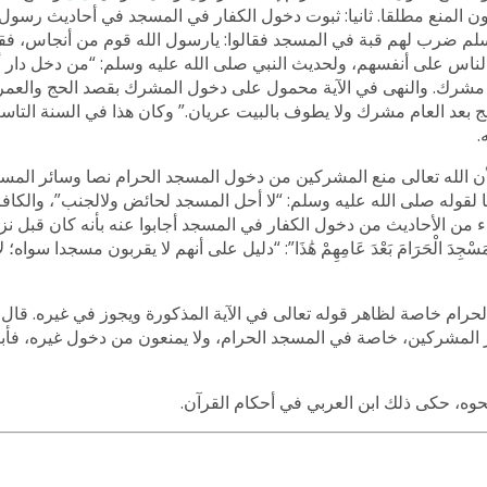
ن المنع مطلقا. ثانيا: ثبوت دخول الكفار في المسجد في أحاديث رسول 
وسلم ضرب لهم قبة في المسجد فقالوا: يارسول الله قوم من أنجاس، ف
ناس على أنفسهم، ولحديث النبي صلى الله عليه وسلم: “من دخل دار أ
و مشرك. والنهى في الآية محمول على دخول المشرك بقصد الحج والعمرة
حج بعد العام مشرك ولا يطوف بالبيت عريان.” وكان هذا في السنة التاس
.
أن الله تعالى منع المشركين من دخول المسجد الحرام نصا وسائر المساج
لقوله صلى الله عليه وسلم: “لا أحل المسجد لحائض ولالجنب”، والكافر
 من الأحاديث من دخول الكفار في المسجد أجابوا عنه بأنه كان قبل نزول
جِدَ الْحَرَامَ بَعْدَ عَامِهِمْ هَٰذَا”: “دليل على أنهم لا يقربون مسجدا سواه؛
لحرام خاصة لظاهر قوله تعالى في الآية المذكورة ويجوز في غيره. قال
ئر المشركين، خاصة في المسجد الحرام، ولا يمنعون من دخول غيره، فأب
وه، حكى ذلك ابن العربي في أحكام القرآن.