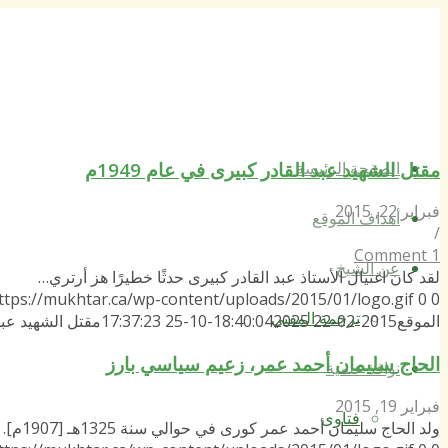
مقتل الشهيد عبد القادر كبيرى في عام 1949م
الصفحة الرئيسة
فبراير 22, 2015
أهداف الموقع
/
1 Comment
عن الشيخ
لقد كان اغتيال الأستاذ عبد القادر كبيرى حدثًا خطيرًا هز أرتري…
ttps://mukhtar.ca/wp-content/uploads/2015/01/logo.gif
0
0
ترجمة المفتي
الموقع
2015-02-22 18:40:04
2025-10-25 17:37:23
مقتل الشهيد عبد ا
الحاج سليمان أحمد عمر، زعيم سياسي بارز
نوافذ علمية
فبراير 19, 2015
فتاوى
ولد الحاج سليمان أحمد عمر كورى في حوالي سنة 1325هـ [1907م]. …