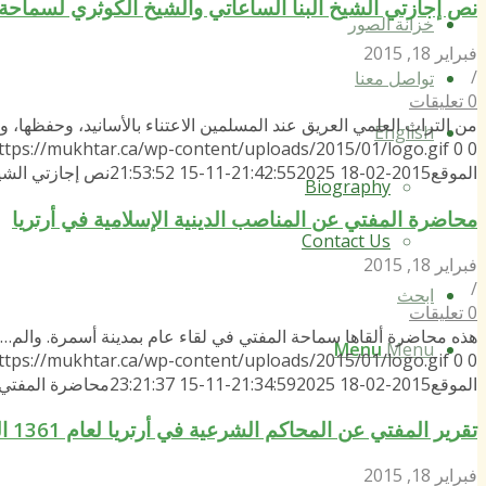
نص إجازتي الشيخ البنا الساعاتي والشيخ الكوثري لسماحة
خزانة الصور
فبراير 18, 2015
/
تواصل معنا
0 تعليقات
من التراث العلمي العريق عند المسلمين الاعتناء بالأسانيد، وحفظها، 
English
ttps://mukhtar.ca/wp-content/uploads/2015/01/logo.gif
0
0
الموقع
2015-02-18 21:42:55
2025-11-15 21:53:52
نص إجازتي الشيخ
Biography
محاضرة المفتي عن المناصب الدينية الإسلامية في أرتريا
Contact Us
فبراير 18, 2015
/
ابحث
0 تعليقات
هذه محاضرة ألقاها سماحة المفتي في لقاء عام بمدينة أسمرة. والم…
Menu
Menu
ttps://mukhtar.ca/wp-content/uploads/2015/01/logo.gif
0
0
الموقع
2015-02-18 21:34:59
2025-11-15 23:21:37
محاضرة المفتي ع
تقرير المفتي عن المحاكم الشرعية في أرتريا لعام 1361 الموافق 1942 م
فبراير 18, 2015