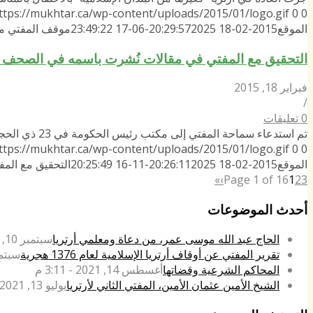
ttps://mukhtar.ca/wp-content/uploads/2015/01/logo.gif
0
0
الموقع
2015-02-18 20:29:57
2025-06-17 23:49:22
موقف المفتي من 
التحقيق مع المفتي في مقالات نُشرت باسمه في الصحف ا
فبراير 18, 2015
/
0 تعليقات
تم استدعاء سماحة المفتي إلى مكتب رئيس الحكومة في 23 ذي الحجة 1380هـ …
ttps://mukhtar.ca/wp-content/uploads/2015/01/logo.gif
0
0
الموقع
2015-02-18 20:26:11
2025-11-16 20:25:49
التحقيق مع الم
»
›
Page 1 of 16
1
2
3
أحدث الموضوعات
الحاج عبد الله موسى عمر، من دعاة ومعلمي أرتريا
سبتمبر 10, 2022 - 4:42 م
تقرير المفتي عن أوقاف أرتريا الإسلامية لعام 1376 هجرية
سبتمبر 14, 021
المحاكم الشرعية وقضاتها
أغسطس 14, 2021 - 3:11 م
الشيخ الأمين عثمان الأمين، المفتي الثاني لأرتريا
يوليو 13, 2021 - 4:15 م