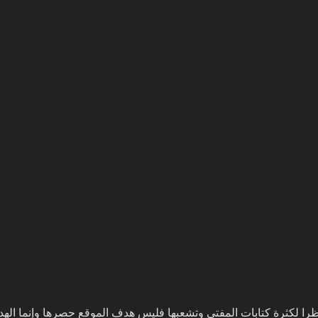
را لكثرة كتابات المفتي وتشعبها فليس هدف الموقع حصرها وإنما الهد