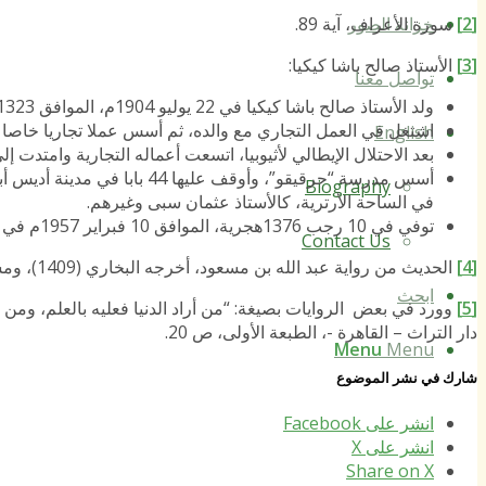
[2]
سورة الأعراف، آية 89.
خزانة الصور
[3]
الأستاذ صالح باشا كيكيا:
تواصل معنا
ولد الأستاذ صالح باشا كيكيا في 22 يوليو 1904م، الموافق 1323 هجرية.
اشتغل في العمل التجاري مع والده، ثم أسس عملا تجاريا خاصا ب
English
بعد الاحتلال الإيطالي لأثيوبيا، اتسعت أعماله التجارية وامتدت إل
أسس مدرسة “حرقيقو”، وأوقف ع
Biography
في الساحة الأرترية، كالأستاذ عثمان سبى وغيرهم.
توفي في 10 رجب 1376هجرية، الموافق 10 فبراير 1957م في مصوع، ودفن في حرقيقو، حيث شارك في جنازته جمهور كبير من كل نواحي أرتريا.
Contact Us
[4]
الحديث من رواية عبد الله بن مسعود، أخرجه البخاري (1409)، ومسلم (816).
ابحث
[5]
وورد في بعض الروايات بصيغة: “من أراد الدنيا فعليه بالعلم، ومن أر
دار التراث – القاهرة -، الطبعة الأولى، ص 20.
Menu
Menu
شارك في نشر الموضوع
انشر على Facebook
انشر على X
Share on X