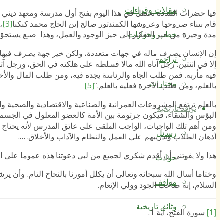
مقالات وقراءات
فيا حضرات السادة نحتفل في هذا اليوم بفتح أول مدرسة ومعهد ديني ف
قام ببناء صروحها وعروشها الكمندتور صالح إبن الحاج محمد كيكيا
[3]
،
مدة وجيزة من حيز التفكير إلى حيز الوجود والعمل، وهذا صنع يستحق 
خطب وحوارات
إن الإنسان يصرف ماله في جهات متعددة، ولكن خير جهة يصرف فيها الم
تراجم
إلا في اثنتين: رجل آتاه الله مالا فسلطه على هلكته في الحق، ورجل آتا
فيه مأربه. فمن طلب الجاه والرئاسة يجده فيه، ومن طلب المال والأخل
مختارات
بالعلم، ومن طلب الآخرة فعليه بالعلم.”
[5]
بالعلم ترتفع المشروعات العمرانية والصناعية والاقتصادية والصحية وا
نوافذ تاريخية
البؤس والشقاء، فيكون جرثومة بين الأمة كالعضو المعلول في الجسم
ومن أهم تلك الواجبات، الواجب الملقى على عاتق المدرس لأنه يحتاج
رسائل
أذهان الطلاب وتدريبهم على العمل والنظام والآداب والأخلاق. ….
هذا ولا يفوتني أن أقدم شكري لجميع من لبى دعوتنا هذه عموما على
حوادث
وختاما أسال الله سبحانه وتعالى أن يكلل أمورنا بالنجاح التام، وأن ير
مواقف
السلام، إنه صاحب الجود وولي الإنعام.
وثائق تاريخية
[1]
سورة الفتح، آية 1.