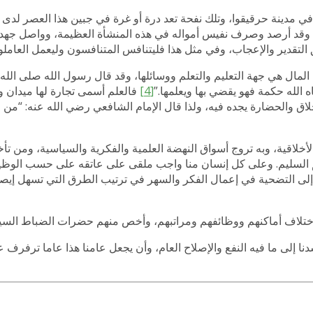
ي مدينة حرقيقوا، وتلك نفحة تعد درة أو غرة في جبين هذا العصر لدى 
 وقد أرصد وصرف نفيس أمواله في هذه المنشأة العظيمة، وواصل جهده
التقدير والإعجاب، وفي مثل هذا فليتنافس المتنافسون وليعمل العاملو
ال هي جهة التعليم والتعلم ووسائلها، وقد قال رسول الله صلى الله 
ه الله حكمة فهو يقضي بها ويعلمها.”
[4]
فالعلم أسمى تجارة لها ميدان 
اق والحضارة يجده فيه، ولذا قال الإمام الشافعي رضي الله عنه: “من ط
لأخلاقية، وبه تروج أسواق النهضة العلمية والفكرية والسياسية، ومن تأ
 السليم. وعلى كل إنسان منا واجب ملقى على عاتقه على حسب الوظيف
 إلى التضحية في إعمال الفكر والسهر في ترتيب الطرق التي تسهل إيص
 اختلاف أماكنهم ووظائفهم ومراتبهم، وأخص منهم حضرات الضباط السي
شدنا إلى ما فيه النفع والإصلاح العام، وأن يجعل عامنا هذا عاما ترفرف