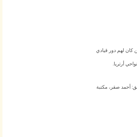
عدد ممن كان لهم دور قيادي
قق: أحمد صقر، مكتبة