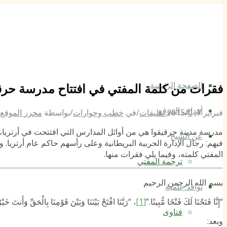
الصفحة الرئيسة
فقرات من كلمة المفتي في افتتاح مدرسة حرق
أهداف الموقع
فبراير 7, 2015
0 تعليقات
/
/
في
خطب وحوارات
/
بواسطة
محرر الموقع
عن الشيخ
فيهم: رجال الإدارة الحربية البريطانية وعلى رأسهم حاكم عام أرتريا. و
المفتي كلمته، وفيما يلي فقرات منها.
ترجمة المفتي
بسم الله الرحمن الرحيم
نوافذ علمية
“إِنَّا فَتَحْنَا لَكَ فَتْحًا مُّبِينًا.”
[1]
، “رَبَّنَا افْتَحْ بَيْنَنَا وَبَيْنَ قَوْمِنَا بِالْحَقِّ وَأَنتَ خَيْ
فتاوى
وبعد: