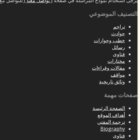
يرجى استخدام نموذج المراسلة في صفحة
( تواصل معنا )
للتواصل مع 
التصنيف الموضوعي
تراجم
حوادث
خطب وحوارات
رسائل
فتاوى
مختارات
مقالات وقراءات
مواقف
وثائق تاريخية
صفحات مهمة
الصفحة الرئيسة
أهداف الموقع
ترجمة المفتي
Biography
فتاوى