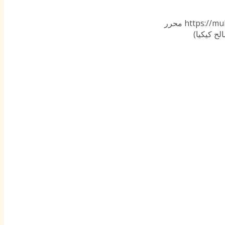
https://mu
محرر
ح كيكيا)