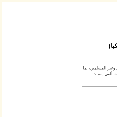
ا)
ان أرتريا من المسلمين وغير المسلمين، بما
ية، ألقى سماحة