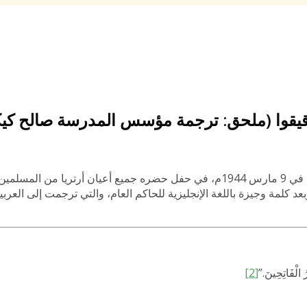
يقوا (ملحق: ترجمة مؤسس المدرسة صالح كيكي
مدرسة مدينة حرقيقوا هي من أوائل المدارس التي افتتحت في أرتريا، في 9 مارس 1944م، في حفل حضره جميع أعي
بعد كلمة وجيزة باللغة الإنجليزية للحاكم العام، والتي ترجمت إلى العرب
رُ الْفَاتِحِينَ.”
[2]