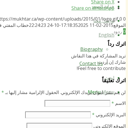
Share on X
خزانة الصور
Share on WhatsApp
ttps://mukhtar.ca/wp-content/uploads/2015/01/logo.gif
0
0
تواصل معنا
الموقع
2015-02-11 17:18:35
2025-10-24 22:24:23
خطاب المفتي في
0
ردود
English
اترك رداً
Biography
تريد المشاركة في هذا النقاش
شارك إن أردت
Contact Us
Feel free to contribute!
ابحث
اترك تعليقاً
Menu
Menu
لن يتم نشر عنوان بريدك الإلكتروني.
الحقول الإلزامية مشار إليها بـ
*
الاسم
*
البريد الإلكتروني
*
الموقع الإلكتروني