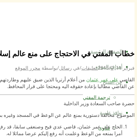
الصفحة الرئيسة
خطاب المفتي في الاحتجاج على منع عالم إسل
أهداف الموقع
فبراير 11, 2015
0 تعليقات
/
/
في
رسائل
/
بواسطة
محرر الموقع
القاضي
علي عمر عثمان
من أعلام أرتريا الذين ضيق عليهم وطاردتهم 
عن الشيخ
عن القاضي مطالبا بإعادة حقوقه اليه ومحتجا على قرار المحافظ.
ترجمة المفتي
حضرة صاحب السعادة وزير الداخلية
نوافذ علمية
الموضوع: مخالفة دستورية بمنع عالم عن الوعظ في المسجد وغيره بم
الحاج علي عمر عثمان، قاضي عدي قيح وصنعفى سابقا، قد رفع 
فتاوى
أمرا بمنعه من الوعظ وعلمت أنه رفع إليكم عرضا مماثلا له.