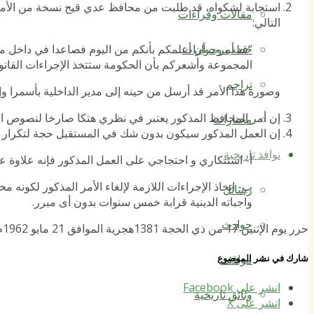
مقالات وقراءات
التالي:
“قد أمرت أن أعلمكم بأنكم من اليوم فصاعدا في داخل مدي
خطب وحوارات
المجموعة وأشعركم بأن الحكومة ستتخذ الإجراءات القانو
تراجم
وصورة هذا الأمر قد أرسل من حينه إلى مدير الداخلية بأسمرا وإ
إن أمر المحافظ المذكور يعتبر في نظري هتكا صارخا لنصوص ا
مختارات
إن العمل المذكور سيكون بدون شك في المستقبل حجة لتكرار العم
نوافذ تاريخية
أ‌- استنكاري و احتجاجي على العمل المذكور فإنه علاوة ع
رسائل
واجباته الدينية قرابة خمس سنوات بدون أى مبرر.
حوادث
حرر يوم الإثنين 17 من ذي الحجة 1381هجرية الموافق 21 مايو 1962م.
شارك في نشر الموضوع
مواقف
انشر على Facebook
وثائق تاريخية
انشر على X