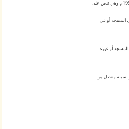
استجابة لشكواه، قد طلبت من محافظ عدي قيح نسخة من الأمر الصادر بالمنع، وفعلا قد وصلتني النسخة وهي مؤرخة ب 21 فبراير 1958م وهي تنص على
ي المسجد أو في
لمسجد أو غيره.
ري، وإن العالم المذكور بسببه معطل من