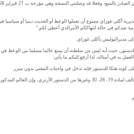
رية أكلى غوزاي ممنوع أن تعملوا الوعظ أو الحديث دينيا أو سياسيا ف
نية ضدكم في حالة انتهاككم الأمرالذي أعطي لكم.”
لى مديرالبوليس بأكلى غوزاي.
لدستور، حيث أنه ليس من سلطته أن يمنع عالما مسلما من الوعظ في ا
ل به في أمثاله، لذا أرفع إليكم ما يأتي:
لى كونه هتكا للدستور فإنه تدخل في واجبات المفتي بدون مبرر.
ب‌- اتخاذ الإجراءات اللازمة لإلغاء الأمر المذكور لكونه مخالف لمادة 19، 26، 30 وغيرها من الدستور الأرت