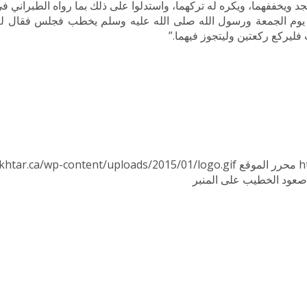
جد ويخففهما، ويكره له تركهما، واستدلوا على ذلك بما رواه الطبراني
اني يوم الجمعة ورسول الله صلى الله عليه وسلم يخطب فجلس فقال له
فليركع ركعتين وليتجوز فيهما.”
h
محرر الموقع
khtar.ca/wp-content/uploads/2015/01/logo.gif
 صعود الخطيب على المنبر