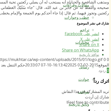
ومذهب الشافعية والحنابلة أنه يستحب له أن يصلي ركعتين تحية المس
مقالات وقراءات
صحيحه واللفظ له عن جابر بن عبد الله، قال: “جاء سُلَيْكٌ الغطف
ركعتين وتجوز فيهما، ثم قال: إذا جاء أحدكم يوم الجمعة والإمام يخطب 
خطب وحوارات
شارك في نشر الموضوع
تراجم
انشر على Facebook
انشر على X
مختارات
Share on X
Share on WhatsApp
نوافذ تاريخية
ttps://mukhtar.ca/wp-content/uploads/2015/01/logo.gif
0
0
الموقع
2015-02-07 16:13:42
2025-10-07 20:33:07
حكم التنفل بعد
رسائل
0
ردود
حوادث
اترك رداً
تريد المشاركة في هذا النقاش
مواقف
شارك إن أردت
Feel free to contribute!
وثائق تاريخية