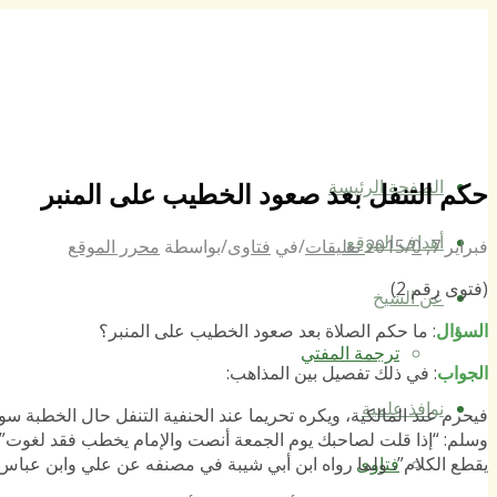
الصفحة الرئيسة
حكم التنفل بعد صعود الخطيب على المنبر
أهداف الموقع
فبراير 7, 2015
0 تعليقات
/
/
في
فتاوى
/
بواسطة
محرر الموقع
(فتوى رقم 2)
عن الشيخ
السؤال
: ما حكم الصلاة بعد صعود الخطيب على المنبر؟
ترجمة المفتي
الجواب
: في ذلك تفصيل بين المذاهب:
نوافذ علمية
فيحرم عند المالكية، ويكره تحريما عند الحنفية التنفل حال الخطبة س
وسلم: “إذا قلت لصاحبك يوم الجمعة أنصت والإمام يخطب فقد لغوت”،
يقطع الكلام”، ولما رواه ابن أبي شيبة في مصنفه عن علي وابن عباس وا
فتاوى