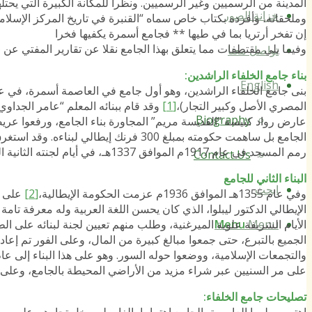
المدينة من الرسميين وغير الرسميين. ونظرا للمكانة الكبيرة التي يحت
خزانة الصور
وملحقاته، وأفرده بكتاب خاص سماه “القنبرة في تاريخ المركز الإسلامي
إن تفخر أرتريا بما في طيها ** فجامع أسمرة يكفيها فخرا
وفيما يلي مقتطفات مما يتعلق بهذا الجامع نقلا عن تقارير المفتي عن ا
تواصل معنا
بناء جامع الخلفاء الراشدين
:
English
المصري الأصل وكبير التجار)،
[1]
وقد قام ببنائه المعلم “عامر الجدا
Biography
عارض رواد كنيسة “القديسة مريم” المجاورة بناء الجامع، ورفعوا عريضة
الجامع بل ساهمت حكومته بمبلغ 300 فرنك إ
رمم المسجد في عام 1917م الموافق 1337هـ، في أيام لجنته الثانية التي كان في مقدمتها المسلمانين محمد فرج لما، وأبرها تسفاي.
Contact Us
البناء الثاني للجامع
ابحث
وفي عام 1355هـ الموافق 1936م عزمت الحكومة الإيطالية،
[2]
على ت
الإيطالي الدكتور ليبلوا، الذي كان يحسن اللغة العربية وله معرفة تا
الأيام الشريفة علوية الميرغنية، وطلب منهم تعيين لجنة لبنائه على ا
Menu
Menu
الجميع بالتبرع، حتى جمعوا مبالغ كبيرة من المال، وعلى الفور تم إعاد
على مر السنيين عبر شراء مزيد من الأراضي المحيطة بالجامع، وعلى ت
تصليحات جامع الخلفاء
:
اهتم مسلموا العاصمة بالجامع اهتماما بالغا، ولم يبخل تجارهم على مر 