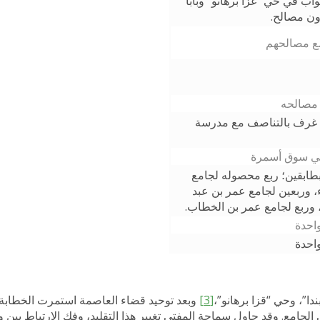
واب في حي “غزا برهانو” وبابا
دون مصالح.
مع مصالحهم
ع مصالحه
غرف بالتناصف مع مدرسة
في سوق أسمرة
طابقين؛ ربع محصوله لجامع
ء، وربعين لجامع عمر بن عبد
، وربع لجامع عمر بن الخطاب.
احدة
احدة
ا”، وحي “قزا برهانو”،
[3]
وبعد توحيد قضاء العاصمة استمرت الخطابة
الجامع. وقد حاول سماحة المفتي تغيير هذا التقليد، وفك الارتباط بين