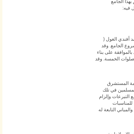
بهذا الجامع
 فيه:
لى برئاسة الكوليري أحمد أفندي الغول (
روع الجامع. وقد
بالموافقة على بناء
معة والصلوات الخمسة. وقد
صمة المستشرق
المسلمين في تلك
 التبرعات وإلزام
 للمناسبات
ي مساحة الجامع الأصلية والمباني التابعة له
ه الإصلاحات: