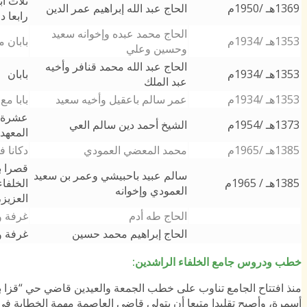
ثلاث أب
1369هـ /1950م
الحاج عبد الله إبراهيم عمر الدين
رابعا 
الحاج محمد عبده وإخوانه سعيد
1353هـ /1934م
بابان 
وحسين وعلي
الحاج عبد الله محمد قنافر وأخيه
1353هـ /1934م
بابان
عبد الملك
1353هـ /1934م
عمر سالم باعقيل وأخيه سعيد
بابا م
عشرة 
1373هـ /1954م
الشيخ أحمد دين سالم العي
المعهد
1385هـ /1965م
محمد المعضي العمودي
دكانا 
قصرا ب
سالم عبيد باحبيشي وعمر بن سعيد
1385هـ / 1965م
الخلفا
العمودي وإخوانه
العزيز
الحاج طه أدم
غرفة و
الحاج إبراهيم محمد حسين
غرفة و
خطب ودروس جامع الخلفاء الراشدين
:
منذ افتتاح الجامع تناوب على خطب الجمعة والعيدين قاضي حي “قزا بند
أسمرة، وأصبح تقليدا متبعا أن يتولى قاضي العاصمة مهمة الخطابة في 