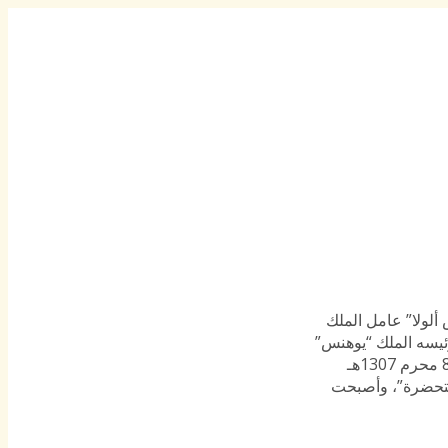
يش، وتسكنها 4 سلالات. وفي عام 1300هـ الموافق 1883م، احتلها “رأس ألولا” عامل الملك
كما عليها إلى أن غادرها في عام 1304هـ الموافق 1888م، متوجها مع رئيسه الملك “يوهنس”
لمحاربة جيوش الدراويش في معركة “متما” المشهورة التي قتل فيها الملك وهزم فيها جيشه هزيمة نكراء. بعد ذلك احتلها الإيطاليون في يوم 8 محرم 1307هـ
م المتحضرة”، وأصبحت