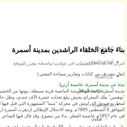
الصفحة الرئيسة
بناء جامع الخلفاء الراشدين بمدينة أسمرة
أهداف الموقع
فبراير 12, 2015
0 تعليقات
/
/
في
حوادث
/
بواسطة
محرر الموقع
(نقل بتصرف من كتابات وتقارير سماحة المفتي.)
عن الشيخ
نبذة عن مدينة أسمرة، عاصمة أرتريا
:
ترجمة المفتي
نوافذ علمية
الموافق 8 أغسطس 1889م. وبعد الاحتلال الإيطالي
في عام 1897م عاصمة القطر، بدلا من مصوع. وقد قال فيها الشاعر محمد فاضل التقلاوي قصيدة، ومنها الأبيات التالية:
فتاوى
على قمة العلياء تزهو وتخــــــلب ** وفـوق تليد المـجد شماء ترهـب