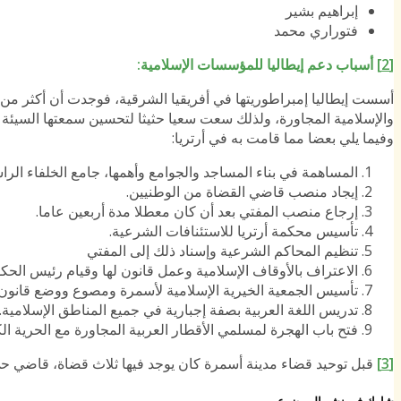
إبراهيم بشير
فتوراري محمد
[2]
أسباب دعم إيطاليا للمؤسسات الإسلامية
:
أسست إيطاليا إمبراطوريتها في أفريقيا الشرقية، فوجدت أن أكثر من ثلا
والإسلامية المجاورة، ولذلك سعت سعيا حثيثا لتحسين سمعتها السيئة (ب
وفيما يلي بعضا مما قامت به في أرتريا:
المساهمة في بناء المساجد والجوامع وأهمها، جامع الخلفاء الرا
إيجاد منصب قاضي القضاة من الوطنيين.
إرجاع منصب المفتي بعد أن كان معطلا مدة أربعين عاما.
تأسيس محكمة أرتريا للاستئنافات الشرعية.
تنظيم المحاكم الشرعية وإسناد ذلك إلى المفتي
الاعتراف بالأوقاف الإسلامية وعمل قانون لها وقيام رئيس الحكو
تأسيس الجمعية الخيرية الإسلامية لأسمرة ومصوع ووضع قانون
تدريس اللغة العربية بصفة إجبارية في جميع المناطق الإسلامية.
فتح باب الهجرة لمسلمي الأقطار العربية المجاورة مع الحرية الكا
[3]
قبل توحيد قضاء مدينة أسمرة كان يوجد فيها ثلاث قضاة، قاضي حي
شارك في نشر الموضوع