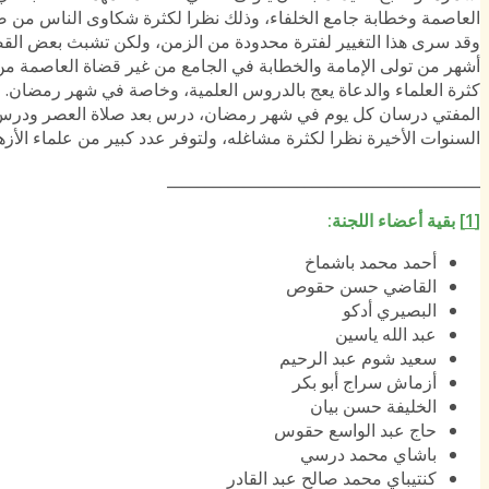
العاصمة وخطابة جامع الخلفاء، وذلك نظرا لكثرة شكاوى الناس من ض
وقد سرى هذا التغيير لفترة محدودة من الزمن، ولكن تشبث بعض القضا
أشهر من تولى الإمامة والخطابة في الجامع من غير قضاة العاصمة من
كثرة العلماء والدعاة يعج بالدروس العلمية، وخاصة في شهر رمضان. 
المفتي درسان كل يوم في شهر رمضان، درس بعد صلاة العصر ودرس ب
السنوات الأخيرة نظرا لكثرة مشاغله، ولتوفر عدد كبير من علماء الأزه
_________________________________________
[1]
بقية أعضاء اللجنة
:
أحمد محمد باشماخ
القاضي حسن حقوص
البصيري أدكو
عبد الله ياسين
سعيد شوم عبد الرحيم
أزماش سراج أبو بكر
الخليفة حسن بيان
حاج عبد الواسع حقوس
باشاي محمد درسي
كنتيباي محمد صالح عبد القادر