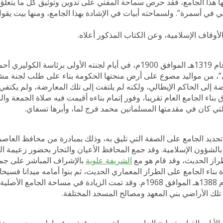
لها هذا الجامع، فقد حرص سماحة المفتي على تدوين وتوثيق كل ما يتعلق 
 في أسمرة”. ولسماحته أبيات في الإشادة بهذا الجامع، ومنها بيت يقول
لأوقاف الإسلامية، وعن الكتاب المذكور أعلاه.
بنى جامع الخلفاء الراشدين، وهو أول جامع في العاصمة أسمرة، في عام 1319هـ الموافق 1900م، في أيام لجنته الأو
وي”، من مواليد مصوع على أرض منحتها الحكومة بناء على طلب لجنة مش
 إلى الحاكم الإيطالي، ولكنه لم يلتفت إلى تلك المعارضة، ولم يكتفي 
يطالي لبناءه. وقد استغرق بناء الجامع العام تقريبا، وفور إتمام بناءه أقيمت فيه صلاة الج
جديد الجامع على الصفة التي تليق به، وذلك بمبادرة من محافظ العا
مة بالشؤون الإسلامية. وقد جمع المحافظ الأعيان والتجار بحضور زعيمة 
لطراز الحديث، وقد قام هو مع
الشريفة علوية
بالإشراف المباشر على جمع
ة بناء الجامع على الطراز المعماري الحديث، ثم بنوا أمامه ميدانا فسيحا
والتجمعات الإسلامية، ووضعوا حوله السور. وهو على هذا البناء إلى عام 1388هـ الموافق 1968م. وقد تمت الزيادة ف
لك الأراضي بني المعهد ومصالح المسجد المختلفة.
الأيام بالقيام بتصليح الجامع وصيانته ومد رقعته. وفيما يلي بعض من هذ