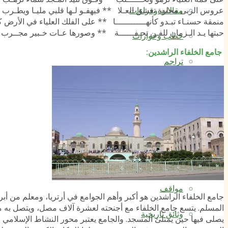
عروس الربى مجلوة تعشق العـلا ** فيهفـو لـها قلبي مليـا ويطـرب
مقالات وقراءات
منمقة حسنـاء تبـدو كأنهــــــــــــا ** على الفلك العلياء في الأرض
حبتها يـد الـزمان للفـن تحـفــــــة ** وصورها عـات خـبير مجــرب
خطب وحوارات
جامع الخلفاء الراشدين
:
تراجم
مختارات
نوافذ تاريخية
رسائل
حوادث
مواقف
جامع الخلفاء الراشدين هو أكبر وأهم الجوامع في أرتريا، ومعلم من أ
المسلم. يتسع جامع الخلفاء مع أجنحته لعشرة آلاف مصل، ويتصل به من
وثائق تاريخية
يصلى فيها حين يمتلئ المسجد. والجامع يعتبر محور النشاط الإسلامي في 