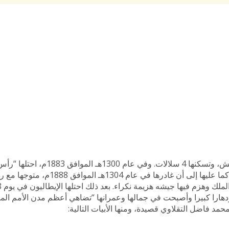
مدينة أسمرة كانت في الأزمنة الماضية قرية بسيطة، بيوتها من الحش
“يوهنس” ملك التيجراي بجيش يبلغ تعداده عشرة الآف جندي، وظل حا
 ازدهرت أسمرة ازدهارا كبيرا وأصبحت في جمالها وعمرانها “تضاهي أعظم مدن الأم