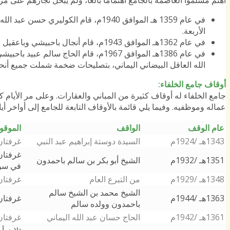
في عام 1359 هـ الموافق 1940م، قام ال
الأربعة.
في عام 1362هـ الموافق 1943م، قام أنجال باحبيشي وباعقيل بتسقيف جناحي الجامع.
في عام 1386هـ الموافق 1967م، قام ال
الله العاقل البيضاني اليماني، بتصليحات ضخمة شملت جميع أنحا
أوقاف جامع الخلفاء
:
جامع الخلفاء له أوقاف كثيرة من المباني والعقارات. وعلى مر الأيا
عماله وموظفيه. وفيما يلي قائمة بالأوقاف التابعة للجامع إلى أواخر أي
عام الوقف
الواقف
الموق
1343هـ /1924م
السيدة دوستة إبراهيم عبد النبي
غرفتان
غرفتان
1351هـ /1932م
الشيخ أبو بكر بن سالم باحمدون
في سو
1348هـ /1929م
من التبرع العام
غرفتان
الشيخ محمد بن الشيخ سالم
1363هـ /1944م
غرفتان
باحمدون وولده سالم
1361هـ /1942م
الحاج حسان عبد الله اليماني
غرفتان